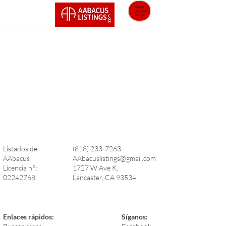
Listados de
(818) 233-7263
AAbacus
AAbacuslistings@gmail.com
Licencia n.°:
1727 W Ave K,
02242768
Lancaster, CA 93534
Enlaces rápidos:
Síganos: