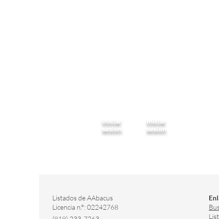
Iniciar
Iniciar
sesión
sesión
Listados de AAbacus
Enl
Licencia n.°: 02242768
Bus
Lis
(818) 233-7263