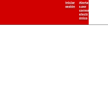
Iniciar
Alerta
sesión
s por
correo
electr
ónico