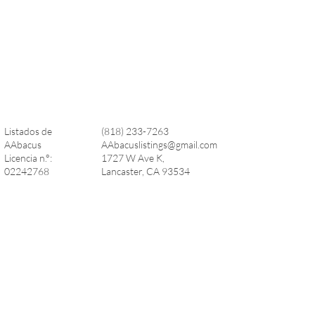
Listados de
(818) 233-7263
AAbacus
AAbacuslistings@gmail.com
Licencia n.°:
1727 W Ave K,
02242768
Lancaster, CA 93534
Enlaces rápidos:
Síganos:
Buscar casas
Facebook
Listados recomendados
Instagram
Barrios
Pinterest
Guía de compra
Guía de ventas
Contáctenos